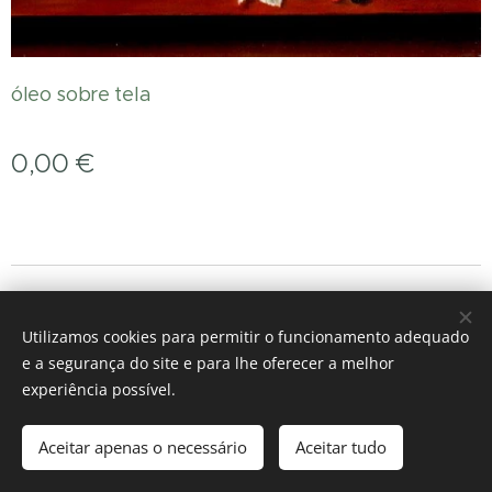
óleo sobre tela
0,00
€
Imagens fornecidas por
Pexels
Utilizamos cookies para permitir o funcionamento adequado
s
Cookies
e a segurança do site e para lhe oferecer a melhor
experiência possível.
Esgotado
Aceitar apenas o necessário
Aceitar tudo