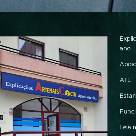
Expli
ano
Apoio
ATL
Esta
Funci
Leia 