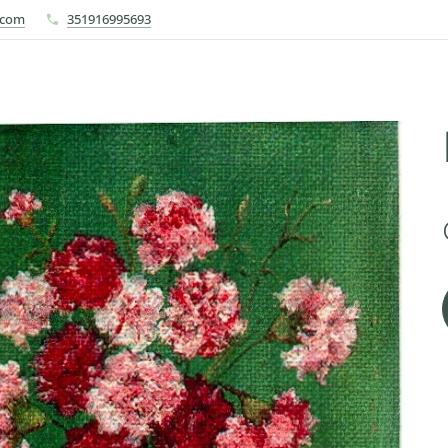
.com
351916995693