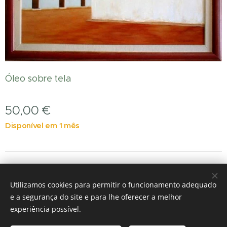
Óleo sobre tela
50,00
€
Disponível em 1 mês
Imagens fornecidas por
Pexels
Utilizamos cookies para permitir o funcionamento adequado
s
Cookies
e a segurança do site e para lhe oferecer a melhor
experiência possível.